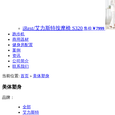
iRest/艾力斯特按摩椅 S320
售价
￥7999
跑步机
商用器材
健身房配置
案例
资讯
公司简介
联系我们
当前位置:
首页
美体塑身
>
美体塑身
品牌：
全部
艾力斯特