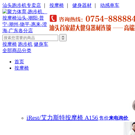
汕头跑步机专卖店
｜
按摩椅
｜
健身器材
｜
动感单车
按摩椅
跑步机
健身车
全部商品分类
首页
按摩椅
iRest/艾力斯特按摩椅 A156
售价
来电询价