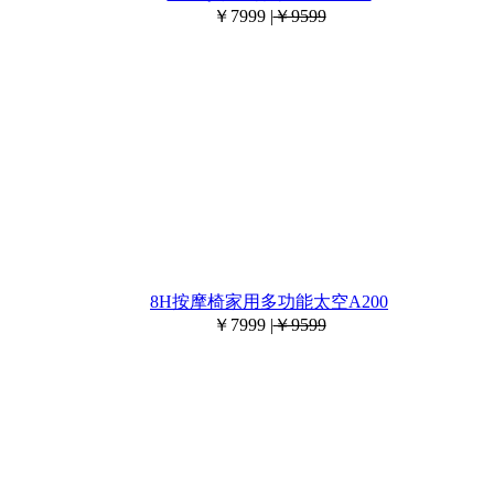
￥7999
|
￥9599
8H按摩椅家用多功能太空A200
￥7999
|
￥9599