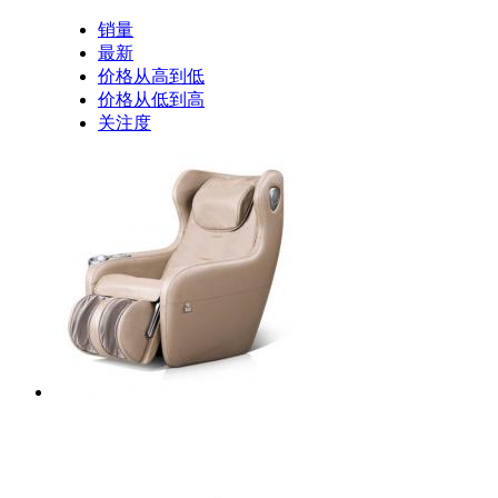
销量
最新
价格从高到低
价格从低到高
关注度