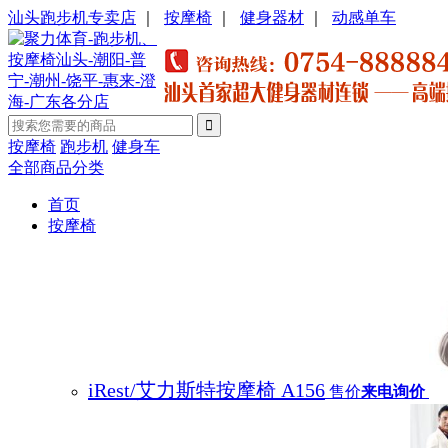
汕头跑步机专卖店
｜
按摩椅
｜
健身器材
｜
动感单车
按摩椅
跑步机
健身车
全部商品分类
首页
按摩椅
iRest/艾力斯特按摩椅 A156
售价
来电询价