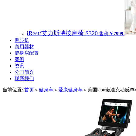
iRest/艾力斯特按摩椅 S320
售价
￥7999
跑步机
商用器材
健身房配置
案例
资讯
公司简介
联系我们
当前位置:
首页
健身车
爱康健身车
美国icon诺迪克动感单车 
>
>
>