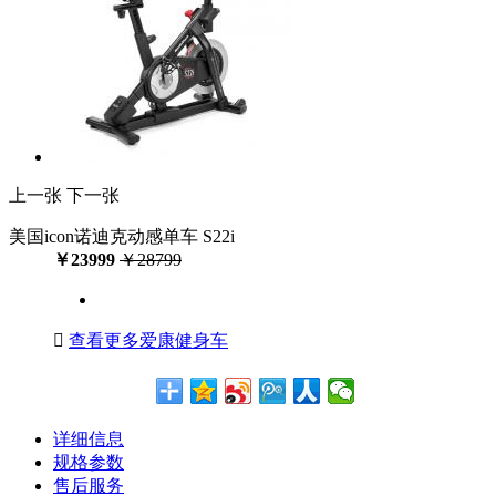
上一张
下一张
美国icon诺迪克动感单车 S22i
￥23999
￥28799

查看更多爱康健身车
详细信息
规格参数
售后服务