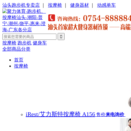
汕头跑步机专卖店
｜
按摩椅
｜
健身器材
｜
动感单车
按摩椅
跑步机
健身车
全部商品分类
首页
按摩椅
iRest/艾力斯特按摩椅 A156
售价
来电询价