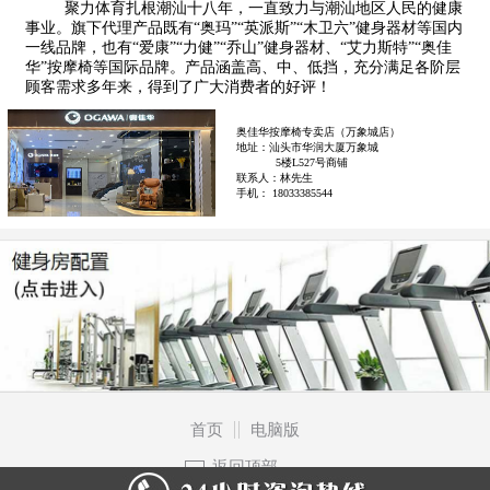
聚力体育扎根潮汕十八年，一直致力与潮汕地区人民的健康
事业。旗下代理产品既有“奥玛”“英派斯”“木卫六”健身器材等国内
一线品牌，也有“爱康”“力健”“乔山”健身器材、“艾力斯特”“奥佳
华”按摩椅等国际品牌。产品涵盖高、中、低挡，充分满足各阶层
顾客需求多年来，得到了广大消费者的好评！
奥佳华按摩椅专卖店（万象城店）
地址：汕头市华润大厦万象城
5楼L527号商铺
联系人：林先生
手机： 18033385544
首页
电脑版
返回顶部